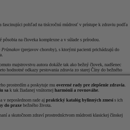
fascinujúci pohľad na tisícročnú múdrosť v prístupe k zdraviu podľa
ré pôsobia na človeka komplexne a v súlade s prírodou.
e
Príznakov
(prejavov choroby), s ktorými pacienti prichádzajú do
a.
omuto majstrovstvu autora dokáže tak ako bežný človek, nadšenec
ieto hodnotné odkazy pestovania zdravia zo starej Číny do bežného
eho prostredím a poskytuje mu
overené rady pre zlepšenie zdravia
.
iu sa
k tak žiadanej vnútornej
harmónii a rovnováhe
.
e a v neposlednom rade aj
praktický katalóg bylinných zmesí
s ich
ihy do praxe
bežného života.
aní a skutočnom zdraví prostredníctvom múdrosti klasickej čínskej