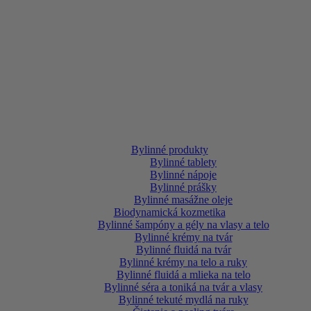
Bylinné produkty
Bylinné tablety
Bylinné nápoje
Bylinné prášky
Bylinné masážne oleje
Biodynamická kozmetika
Bylinné šampóny a gély na vlasy a telo
Bylinné krémy na tvár
Bylinné fluidá na tvár
Bylinné krémy na telo a ruky
Bylinné fluidá a mlieka na telo
Bylinné séra a toniká na tvár a vlasy
Bylinné tekuté mydlá na ruky