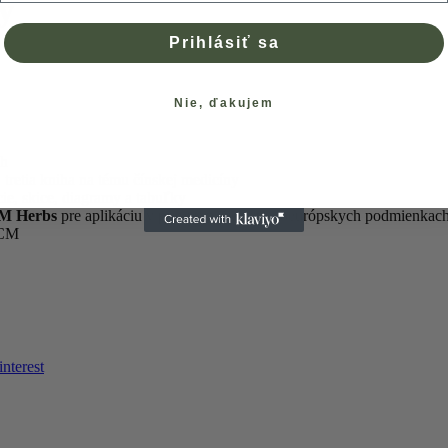
y
Prihlásiť sa
Nie, ďakujem
ch
, tretia kniha na tému čínskej medicíny
cie, skice, diagramy a tabuľky
CM Herbs
pre aplikáciu v praxi v našich stredoeurópskych podmienkac
CCM
interest