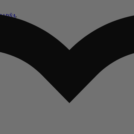
RADŇA
.