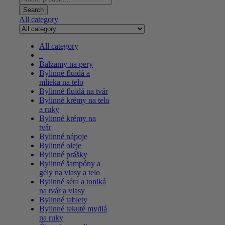
for:
Search
All category
All category
–
Balzamy na pery
Bylinné fluidá a
mlieka na telo
Bylinné fluidá na tvár
Bylinné krémy na telo
a ruky
Bylinné krémy na
tvár
Bylinné nápoje
Bylinné oleje
Bylinné prášky
Bylinné šampóny a
gély na vlasy a telo
Bylinné séra a toniká
na tvár a vlasy
Bylinné tablety
Bylinné tekuté mydlá
na ruky