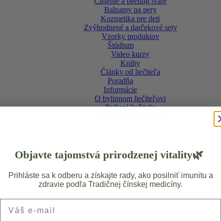
Čistenie a peeling tváre
Balzamy na pery
Kozmetika pre deti
Zvýhodnené a darčekové sety
Vzorky produktov
Štúdium
Video kurzy
Knihy
Články od liečiteľa
Poradňa
Informácie
O bylinnom liečiteľovi
Bylinní liečitelia
Otázky a odpovede
Objavte tajomstvá prirodzenej vitality🌿
Prihláste sa k odberu a získajte rady, ako posilniť imunitu a
zdravie podľa Tradičnej čínskej medicíny.
Váš e-mail