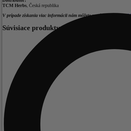
Distribútor:
TCM Herbs
, Česká republika
V prípade získania viac informácii nám môžete napísať v sekcii
PO
Súvisiace produkty