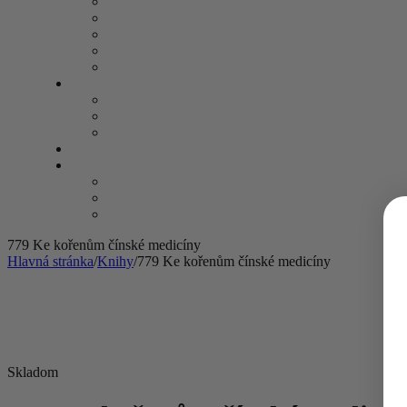
779 Ke kořenům čínské medicíny
Hlavná stránka
/
Knihy
/
779 Ke kořenům čínské medicíny
Skladom