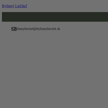
Bylinný Liečiteľ
Menu
bylinnyliecitel@bylinnyliecitel.sk