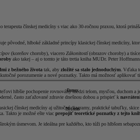
erapeuta čínskej medicíny s viac ako 30-ročnou praxou, ktorá prináša 
uje pôvodné, hlboké základné princípy klasickej čínskej medicíny, kto
cípov
(koreňov choroby), viacero
Zákonitostí
(obrazov choroby) a tisíc
oroby
ako takej – aj o tomto je táto tretia kniha MUDr. Peter Hoffmann
mi z bežného života
tak, aby
zložité sa stalo jednoduchým
. Vďaka t
sť skutočné porozumenie a nové poznatky. Takto má možnosť aplikovať t
Domov
ateľovi hlbšie pochopenie rovnováhy medzi telom, mysľou, duchom a j
oderné, často zaťažované zdravie dnešnou dobou a prispieť k
navráten
sickej čínskej medicíny aj užitočné diagramy, praktické tabuľky, skic
Môj účet
a. Takto je možné ešte viac
prepojiť teoretické poznatky z tejto kn
širokým úsmevom. Je ideálna pre každého, kto túži po hlbšom sebapozn