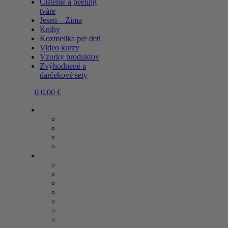
Čistenie a peeling
tváre
Jesen – Zima
Knihy
Kozmetika pre deti
Video kurzy
Vzorky produktov
Zvýhodnené a
darčekové sety
0
0,00
€