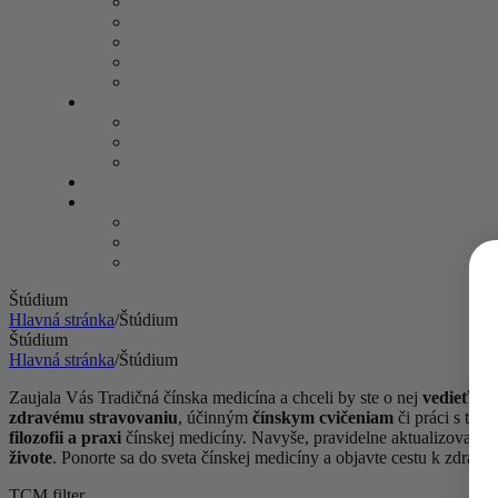
Štúdium
Hlavná stránka
/
Štúdium
Štúdium
Hlavná stránka
/
Štúdium
Zaujala Vás Tradičná čínska medicína a chceli by ste o nej
vedieť via
zdravému stravovaniu
, účinným
čínskym cvičeniam
či práci s tra
filozofii a praxi
čínskej medicíny. Navyše, pravidelne aktualizovaná 
živote
. Ponorte sa do sveta čínskej medicíny a objavte cestu k zdravi
TCM filter