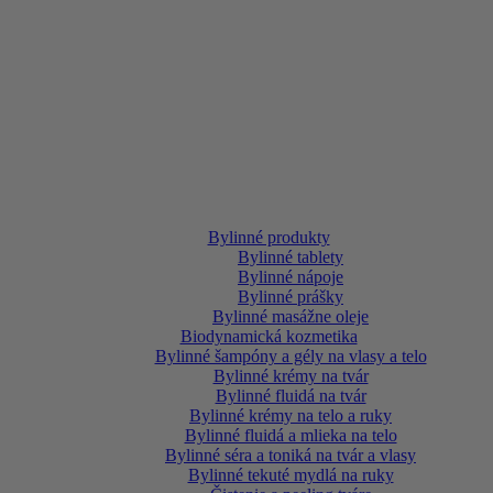
Bylinné produkty
Bylinné tablety
Bylinné nápoje
Bylinné prášky
Bylinné masážne oleje
Biodynamická kozmetika
Bylinné šampóny a gély na vlasy a telo
Bylinné krémy na tvár
Bylinné fluidá na tvár
Bylinné krémy na telo a ruky
Bylinné fluidá a mlieka na telo
Bylinné séra a toniká na tvár a vlasy
Bylinné tekuté mydlá na ruky