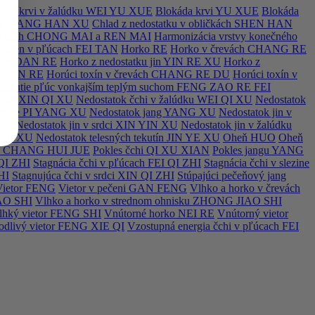
áda krvi v žalúdku WEI YU XUE
Blokáda krvi YU XUE
Blokáda
vách CHANG HAN XU
Chlad z nedostatku v obličkách SHEN HAN
ých dráh CHONG MAI a REN MAI
Harmonizácia vrstvy konečného
Hlien v pľúcach FEI TAN
Horko RE
Horko v črevách CHANG RE
níku DAN RE
Horko z nedostatku jin YIN RE XU
Horko z
EI TAN RE
Horúci toxín v črevách CHANG RE DU
Horúci toxín v
adnutie pľúc vonkajším teplým suchom FENG ZAO RE FEI
srdci XIN QI XU
Nedostatok čchi v žalúdku WEI QI XU
Nedostatok
slezine PI YANG XU
Nedostatok jang YANG XU
Nedostatok jin v
 XU
Nedostatok jin v srdci XIN YIN XU
Nedostatok jin v žalúdku
 XUE XU
Nedostatok telesných tekutín JIN YE XU
Oheň HUO
Oheň
iev CHANG HUI JUE
Pokles čchi QI XU XIAN
Pokles jangu YANG
 QI ZHI
Stagnácia čchi v pľúcach FEI QI ZHI
Stagnácia čchi v slezine
HI
Stagnujúca čchi v srdci XIN QI ZHI
Stúpajúci pečeňový jang
Vietor FENG
Vietor v pečeni GAN FENG
Vlhko a horko v črevách
IAO SHI
Vlhko a horko v strednom ohnisku ZHONG JIAO SHI
lhký vietor FENG SHI
Vnútorné horko NEI RE
Vnútorný vietor
kodlivý vietor FENG XIE QI
Vzostupná energia čchi v pľúcach FEI