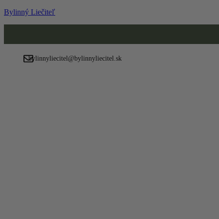
Bylinný Liečiteľ
Menu
bylinnyliecitel@bylinnyliecitel.sk