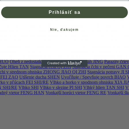
U XUE
Blokáda krvi v strednom ohnisku ZHONG JIAO YU XUE
Blok
hlad HAN
Chlad z nedostatku HAN XU
Chlad z nedostatku v čre
Prihlásiť sa
FENG HAN BI
Harmonizácia čriev CHANG
Harmonizácia koncepčn
 YING
Harmonizácia vrstvy SHAO YANG
Harmonizácia žalúdka WEI
FEI RE
Horko v srdci XIN RE
Horko v žalúdku WEI RE
Horko v žlč
Nie, ďakujem
rúce toxíny RE DU
Horúci hlien TAN RE
Horúci hlien v pľúcach F
rko REL
Napadnutie letnou horúčosťou WEN BING – SHU WEN
Nap
ach FEI QI XU
Nedostatok čchi v slezine PI QI XU
Nedostatok čchi v 
U
Nedostatok jang v obličkách SHEN YANG XU
Nedostatok jang v 
dostatok jin v pľúcach FEI YIN XU
Nedostatok jin v slezine PI YIN
GAN XUE XU
Nedostatok krvi v srdci XIN XUE XU
Nedostatok krvi
 HUO
Oheň z nedostatku HUO XU
Otvorenie dráh JING
Parazity čr
učuje Hlien TAN
Stagnácia čchi QI ZHI
Stagnácia čchi v pečeni GAN
 čchi v strednom ohnisku ZHONG JIAO QI ZHI
Stagnácia potravy JI S
h FEI ZAO
Utíšenie ducha SHEN
Uvoľňuje / Spevňuje povrch BIAO
rko v pľúcach FEI SHI/RE
Vlhko a horko v spodnom ohnisku XIA J
AN SHI/RE
Vlhko SHI
Vlhko v slezine PI SHI
Vlhký hlien TAN SHI
V
ladný vietor FENG HAN
Vonkajší horúci vietor FENG RE
Vonkajší š