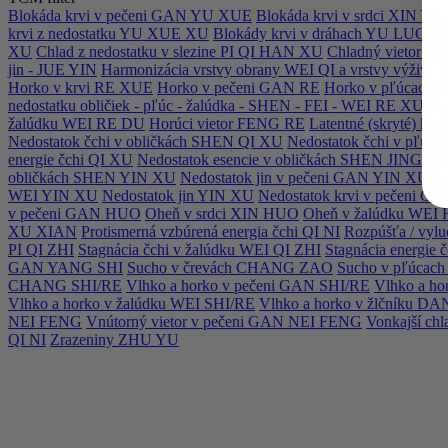
Blokáda krvi v pečeni GAN YU XUE
Blokáda krvi v srdci XIN Y
krvi z nedostatku YU XUE XU
Blokády krvi v dráhach YU LUO
C
XU
Chlad z nedostatku v slezine PI QI HAN XU
Chladný vietor 
jin - JUE YIN
Harmonizácia vrstvy obrany WEI QI a vrstvy výživy
Horko v krvi RE XUE
Horko v pečeni GAN RE
Horko v pľúcach 
nedostatku obličiek - pľúc - žalúdka - SHEN - FEI - WEI RE XU
Ho
žalúdku WEI RE DU
Horúci vietor FENG RE
Latentné (skryté) ho
Nedostatok čchi v obličkách SHEN QI XU
Nedostatok čchi v pľúc
energie čchi QI XU
Nedostatok esencie v obličkách SHEN JING X
obličkách SHEN YIN XU
Nedostatok jin v pečeni GAN YIN XU
Ne
WEI YIN XU
Nedostatok jin YIN XU
Nedostatok krvi v pečeni 
v pečeni GAN HUO
Oheň v srdci XIN HUO
Oheň v žalúdku WEI
XU XIAN
Protismerná vzbúrená energia čchi QI NI
Rozpúšťa / vyl
PI QI ZHI
Stagnácia čchi v žalúdku WEI QI ZHI
Stagnácia energie
GAN YANG SHI
Sucho v črevách CHANG ZAO
Sucho v pľúcac
CHANG SHI/RE
Vlhko a horko v pečeni GAN SHI/RE
Vlhko a ho
Vlhko a horko v žalúdku WEI SHI/RE
Vlhko a horko v žlčníku D
NEI FENG
Vnútorný vietor v pečeni GAN NEI FENG
Vonkajší ch
QI NI
Zrazeniny ZHU YU