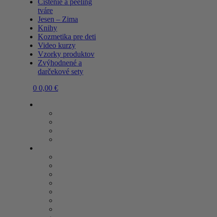
Čistenie a peeling
tváre
Jesen – Zima
Knihy
Kozmetika pre deti
Video kurzy
Vzorky produktov
Zvýhodnené a
darčekové sety
0
0,00
€