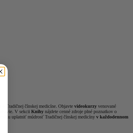
í o Tradičnej čínskej medicíne. Objavte
videokurzy
venované
zdravie. V sekcii
Knihy
nájdete cenné zdroje plné poznatkov o
omôžu uplatniť múdrosť Tradičnej čínskej medicíny
v každodennom