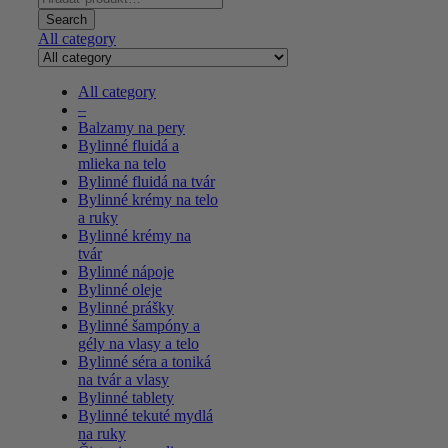
for:
Search
All category
All category
–
Balzamy na pery
Bylinné fluidá a
mlieka na telo
Bylinné fluidá na tvár
Bylinné krémy na telo
a ruky
Bylinné krémy na
tvár
Bylinné nápoje
Bylinné oleje
Bylinné prášky
Bylinné šampóny a
gély na vlasy a telo
Bylinné séra a toniká
na tvár a vlasy
Bylinné tablety
Bylinné tekuté mydlá
na ruky