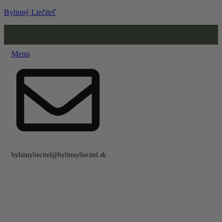
Bylinný Liečiteľ
Menu
bylinnyliecitel@bylinnyliecitel.sk