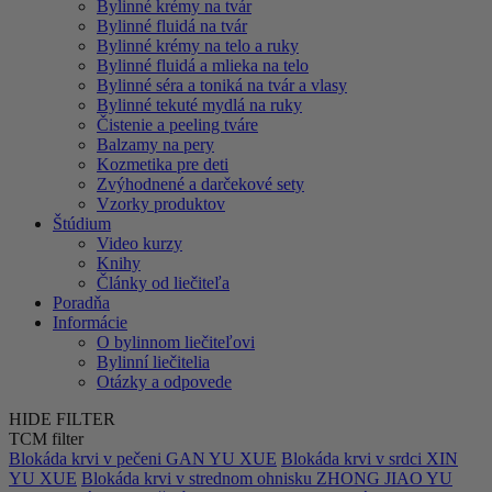
Bylinné krémy na tvár
Bylinné fluidá na tvár
Bylinné krémy na telo a ruky
Bylinné fluidá a mlieka na telo
Bylinné séra a toniká na tvár a vlasy
Bylinné tekuté mydlá na ruky
Čistenie a peeling tváre
Balzamy na pery
Kozmetika pre deti
Zvýhodnené a darčekové sety
Vzorky produktov
Štúdium
Video kurzy
Knihy
Články od liečiteľa
Poradňa
Informácie
O bylinnom liečiteľovi
Bylinní liečitelia
Otázky a odpovede
HIDE FILTER
TCM filter
Blokáda krvi v pečeni GAN YU XUE
Blokáda krvi v srdci XIN
YU XUE
Blokáda krvi v strednom ohnisku ZHONG JIAO YU