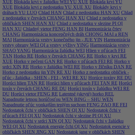
XUE
Blokáda krvi v žalúdku WEI YU XUE
Blokáda krvi YU
XUE
Blokáda krvi z nedostatku YU XUE XU
Blokády krvi v
dráhach YU LUO
Chlad HAN
Chlad z nedostatku HAN XU
Chlad
z nedostatku v črevách CHANG HAN XU
Chlad z nedostatku v
obličkách SHEN HAN XU
Chlad z nedostatku v slezine PI QI
HAN XU
Chladný vietor FENG HAN BI
Harmonizácia čriev
CHANG
Harmonizácia koncepčných dráh CHONG MAI a REN
MAI
Harmonizácia vrstvy konečného jin - JUE YIN
Harmonizácia
vrstvy obrany WEI QI a vrstvy výživy YING
Harmonizácia vrstvy
SHAO YANG
Harmonizácia žalúdka WEI
Hlien v pľúcach FEI
TAN
Horko RE
Horko v črevách CHANG RE
Horko v krvi RE
XUE
Horko v pečeni GAN RE
Horko v pľúcach FEI RE
Horko v
srdci XIN RE
Horko v žalúdku WEI RE
Horko v žlčníku DAN RE
Horko z nedostatku jin YIN RE XU
Horko z nedostatku obličiek -
pľúc - žalúdka - SHEN - FEI - WEI RE XU
Horúce toxíny RE DU
Horúci hlien TAN RE
Horúci hlien v pľúcach FEI TAN RE
Horúci
toxín v črevách CHANG RE DU
Horúci toxín v žalúdku WEI RE
DU
Horúci vietor FENG RE
Latentné (skryté) horko REL
Napadnutie letnou horúčosťou WEN BING – SHU WEN
Napadnutie pľúc vonkajším teplým suchom FENG ZAO RE FEI
Nedostatok čchi v obličkách SHEN QI XU
Nedostatok čchi v
pľúcach FEI QI XU
Nedostatok čchi v slezine PI QI XU
Nedostatok čchi v srdci XIN QI XU
Nedostatok čchi v žalúdku
WEI QI XU
Nedostatok energie čchi QI XU
Nedostatok esencie v
obličkách SHEN JING XU
Nedostatok jang v obličkách SHEN