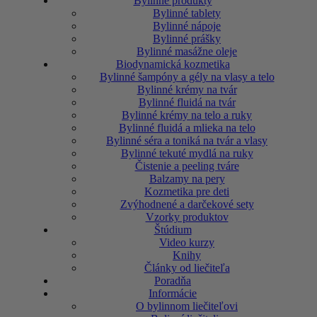
Bylinné produkty
Bylinné tablety
Bylinné nápoje
Bylinné prášky
Bylinné masážne oleje
Biodynamická kozmetika
Bylinné šampóny a gély na vlasy a telo
Bylinné krémy na tvár
Bylinné fluidá na tvár
Bylinné krémy na telo a ruky
Bylinné fluidá a mlieka na telo
Bylinné séra a toniká na tvár a vlasy
Bylinné tekuté mydlá na ruky
Čistenie a peeling tváre
Balzamy na pery
Kozmetika pre deti
Zvýhodnené a darčekové sety
Vzorky produktov
Štúdium
Video kurzy
Knihy
Články od liečiteľa
Poradňa
Informácie
O bylinnom liečiteľovi