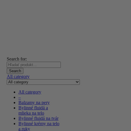
Search for:
Search
All category
All category
–
Balzamy na pery
Bylinné fluidá a
mlieka na telo
Bylinné fluidá na tvár
Bylinné krémy na telo
a ruky