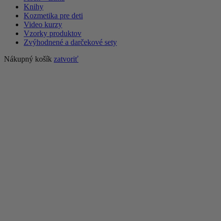
Knihy
Kozmetika pre deti
Video kurzy
Vzorky produktov
Zvýhodnené a darčekové sety
Nákupný košík
zatvoriť