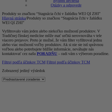
Bylinní liečitelia
Otázky a odpovede
Produkty so značkou “Stagnácia čchi v žalúdku WEI QI ZHI”
Hlavná stránka
/
Produkty so značkou “Stagnácia čchi v žalúdku
WEI QI ZHI”
Vyfiltrovalo vám jeden alebo niekoľko možností produktov. V
Tradičnej čínskej medicíne môže mať určitá nerovnováha v tele
viacero prejavov. Preto je možné, že vám filter vyfiltroval jednu
alebo viac možností voľby produktov. Ak si nie ste istí správnou
voľbou alebo potrebujete bližšie informácie, neváhajte nás
kontaktovať cez našu
PORADŇU
– radi vám s výberom poradíme.
Filtruj podľa účinkov TCM
Filtruj podľa účinkov TCM
Zobrazený jediný výsledok