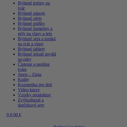
Bylinné krémy na
tvár
Bylinné nápoje
Bylinné oleje
Bylinné prášky
Bylinné šampóny a
gély na vlasy a telo
Bylinné séra a toniká
na tvár a vlasy
Bylinné tablety
Bylinné tekuté mydlá
na ruky
Čistenie a peeling
tváre
Jesen – Zima
Knihy
Kozmetika pre deti
Video kurzy
Vzorky produktov
Zvýhodnené a
darčekové sety
0
0,00
€