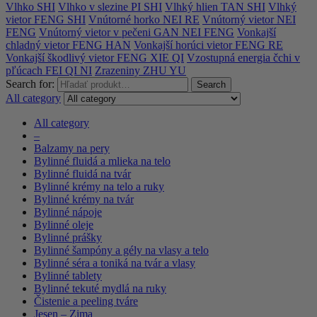
Vlhko SHI
Vlhko v slezine PI SHI
Vlhký hlien TAN SHI
Vlhký
vietor FENG SHI
Vnútorné horko NEI RE
Vnútorný vietor NEI
FENG
Vnútorný vietor v pečeni GAN NEI FENG
Vonkajší
chladný vietor FENG HAN
Vonkajší horúci vietor FENG RE
Vonkajší škodlivý vietor FENG XIE QI
Vzostupná energia čchi v
pľúcach FEI QI NI
Zrazeniny ZHU YU
Search for:
Search
All category
All category
–
Balzamy na pery
Bylinné fluidá a mlieka na telo
Bylinné fluidá na tvár
Bylinné krémy na telo a ruky
Bylinné krémy na tvár
Bylinné nápoje
Bylinné oleje
Bylinné prášky
Bylinné šampóny a gély na vlasy a telo
Bylinné séra a toniká na tvár a vlasy
Bylinné tablety
Bylinné tekuté mydlá na ruky
Čistenie a peeling tváre
Jesen – Zima