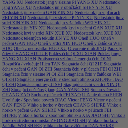
YANG XU
Nedostatok jang v slezine PI YANG XU
Nedostatok
jang YANG XU
Nedostatok jin v obličkách SHEN YIN XU
Nedostatok jin v pečeni GAN YIN XU
Nedostatok jin v pľúcach
FEI YIN XU
Nedostatok jin v slezine PI YIN XU
Nedostatok jin v
srdci XIN YIN XU
Nedostatok jin v žalúdku WEI YIN XU
Nedostatok jin YIN XU
Nedostatok krvi v pečeni GAN XUE XU
Nedostatok krvi v srdci XIN XUE XU
Nedostatok krvi XUE XU
Nedostatok telesných tekutín JIN YE XU
Oheň HUO
Oheň v
pečeni GAN HUO
Oheň v srdci XIN HUO
Oheň v žalúdku WEI
HUO
Oheň z nedostatku HUO XU
Otvorenie dráh JING
Parazity
čriev CHANG HUI JUE
Pokles čchi QI XU XIAN
Pokles jangu
YANG XU XIAN
Protismerná vzbúrená energia čchi QI NI
Rozpúšťa / vylučuje Hlien TAN
Stagnácia čchi QI ZHI
Stagnácia
čchi v pečeni GAN QI ZHI
Stagnácia čchi v pľúcach FEI QI ZHI
Stagnácia čchi v slezine PI QI ZHI
Stagnácia čchi v žalúdku WEI
QI ZHI
Stagnácia energie čchi v strednom ohnisku ZHONG JIAO
QI ZHI
Stagnácia potravy JI SHI
Stagnujúca čchi v srdci XIN QI
ZHI
Stúpajúci pečeňový jang GAN YANG SHI
Sucho v črevách
CHANG ZAO
Sucho v pľúcach FEI ZAO
Utíšenie ducha SHEN
Uvoľňuje / Spevňuje povrch BIAO
Vietor FENG
Vietor v pečeni
GAN FENG
Vlhko a horko v črevách CHANG SHI/RE
Vlhko a
horko v pečeni GAN SHI/RE
Vlhko a horko v pľúcach FEI
SHI/RE
Vlhko a horko v spodnom ohnisku XIA JIAO SHI
Vlhko a
horko v strednom ohnisku ZHONG JIAO SHI
Vlhko a horko v
žalúdku WEI SHI/RE
Vlhko a horko v žlčníku DAN SHI/RE