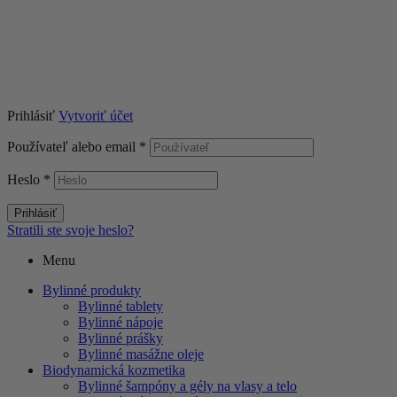
Copyright © 2024 Bylinný liečiteľ, s.r.o. Všetky práva
vyhradené.
Prihlásiť
Vytvoriť účet
Používateľ alebo email
*
Heslo
*
Prihlásiť
Stratili ste svoje heslo?
Menu
Bylinné produkty
Bylinné tablety
Bylinné nápoje
Bylinné prášky
Bylinné masážne oleje
Biodynamická kozmetika
Bylinné šampóny a gély na vlasy a telo